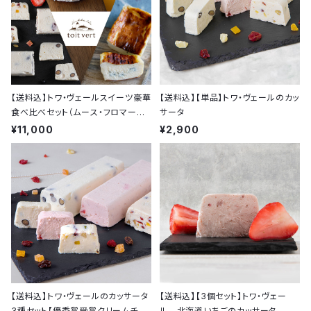
【送料込】トワ・ヴェールスイーツ豪華
【送料込】【単品】トワ・ヴェールのカッ
食べ比べセット（ムース・フロマージ
サータ
ュ、ブルーチーズケーキ、カッサータ3
¥11,000
¥2,900
種）
【送料込】トワ・ヴェールのカッサータ
【送料込】【3個セット】トワ・ヴェー
3種セット【優秀賞受賞クリームチー
ル 北海道いちごのカッサータ