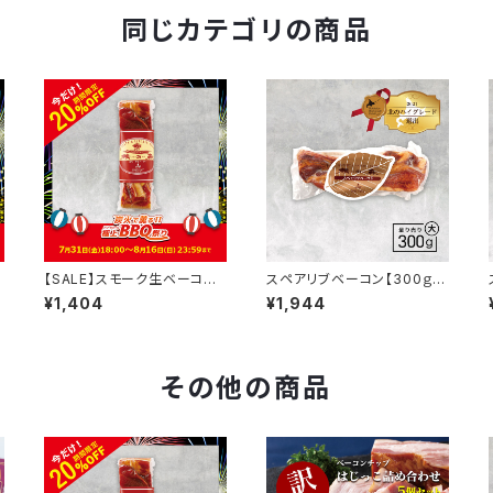
同じカテゴリの商品
【SALE】スモーク生ベーコン
スペアリブベーコン【300ｇ】
【250ｇ】
（大）
¥1,404
¥1,944
その他の商品