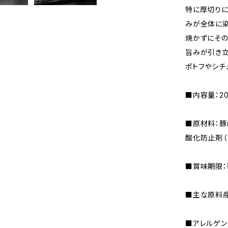
特に厚切りに
みが全体に染
焼かずにその
旨みが引き立
ポトフやシチ
■内容量：20
■原材料：豚
酸化防止剤（
■賞味期限：
■主な原料産
■アレルゲン