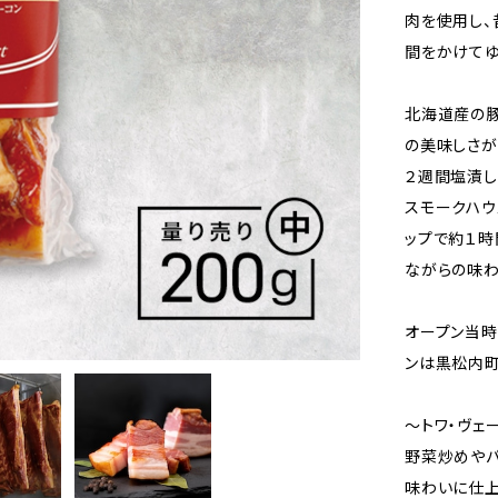
肉を使用し、
間をかけてゆ
北海道産の
の美味しさが
２週間塩漬し
スモークハウ
ップで約１時
ながらの味わ
オープン当時
ンは黒松内
～トワ・ヴェ
野菜炒めやパ
味わいに仕上