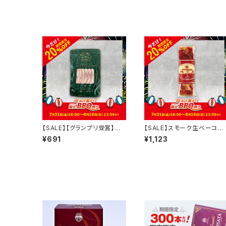
【SALE】【グランプリ受賞】ス
【SALE】スモーク生ベーコン
モーク生ベーコンスライス【9
【200ｇ】
¥691
¥1,123
0ｇ】