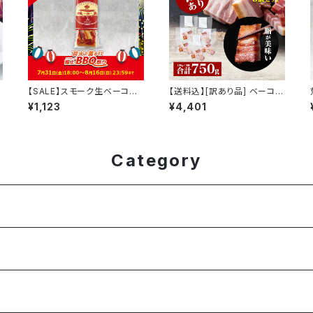
【SALE】スモーク生ベーコン
【送料込】[訳あり品] ベーコン
【200ｇ】
チップ（5個）【数量限定】
¥1,123
¥4,401
Category