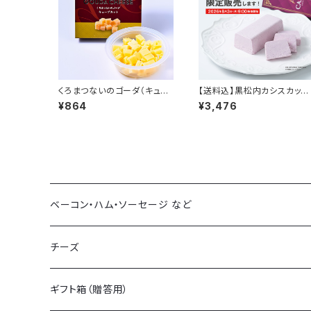
くろまつないのゴーダ（キュー
【送料込】黒松内カシスカッサ
ブカット）【50ｇ】
ータ【数量限定】
¥864
¥3,476
ベーコン・ハム・ソーセージ など
ベーコン
チーズ
ハム
ギフト箱（贈答用）