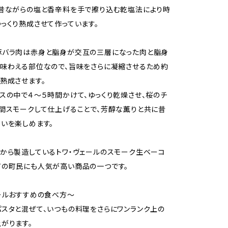
昔ながらの塩と香辛料を手で擦り込む乾塩法により時
っくり熟成させて作っています。
豚バラ肉は赤身と脂身が交互の三層になった肉と脂身
味わえる部位なので、旨味をさらに凝縮させるため約
熟成させます。
スの中で４～５時間かけて、ゆっくり乾燥させ、桜のチ
間スモークして仕上げることで、芳醇な薫りと共に昔
いを楽しめます。
から製造しているトワ・ヴェールのスモーク生ベーコ
町の町民にも人気が高い商品の一つです。
ールおすすめの食べ方～
スタと混ぜて、いつもの料理をさらにワンランク上の
がります。