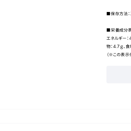
■保存方法：
■栄養成分表
エネルギー：47
物：4.7ｇ、
（※この表示