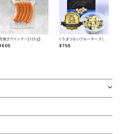
荒挽きウインナー【125ｇ】
くろまつないブルーチーズ（キ
ューブカット）【50ｇ】
¥605
¥756